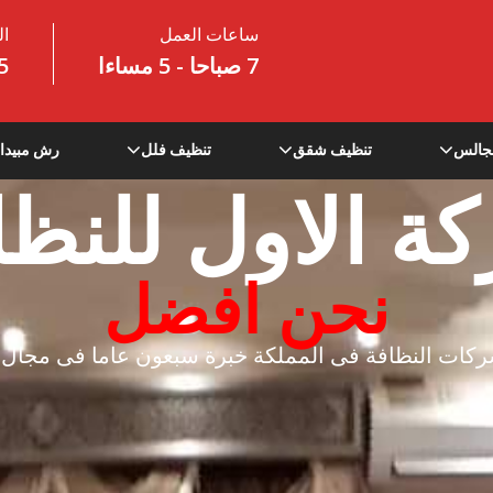
ساعات العمل
ال
7 صباحا - 5 مساءا
5
جالس
تنظيف شقق
تنظيف فلل
رش مبيدا
ة الاول للنظا
نحن افضل
كات النظافة فى المملكة خبرة سبعون عاما فى مجال ا