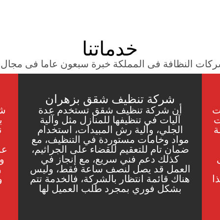
خدماتنا
كات النظافة فى المملكة خبرة سبعون عاما فى مجال ا
شركة تنظيف شقق بزهران
ت
أن شركة تنظيف شقق تستخدم عدة
شر
ت
آليات في تنظيفها للمنازل مثل وآلية
ب
ة
الجلي، وآلية رش المبيدات، استخدام
ن
مواد وخامات مستوردة في التنظيف، مع
ضمان تام للتعقيم للقضاء على الجراثيم،
عم
كذلك دعم فني سريع، مع إنجاز في
وت
العمل قد يصل لنصف ساعة فقط، وليس
و
ا
هناك قائمة انتظار بالشركة، فالخدمة تتم
و
بشكل فوري بمجرد طلب العميل لها