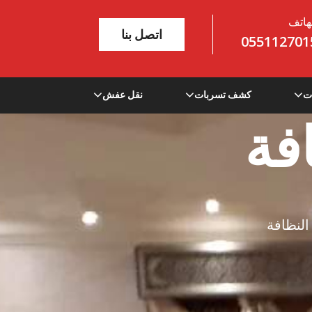
هاتف
اتصل بنا
055112701
ت
كشف تسربات
نقل عفش
فة
لنظافة