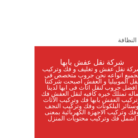
لنظافة
شركة نقل عفش بابها
كة نقل عفش و تغليف و فك وتركيب
جميع انواعه نحن جروب متخصص فى
قل الموبيليا و العفش اصبحت شركتنا
افضل جروب لنقل اثاث فى ابها لدينا
اله تمتلك خبره كافيه لنقل العفش فك
ركيب العفش بابها فك وتركيب الأثاث
ستائر البلكونات وفك وتركيب النجف
فك وتركيب الاجهزة الكهربائية بمعنى
اشمل فك وتركيب محتويات المنزل