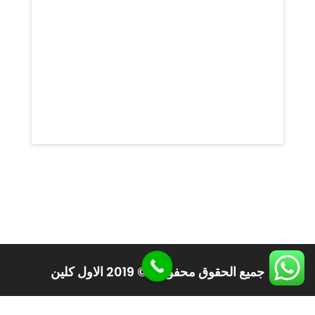
لإننا متخصصون فى ابادة الحشرات و القضاء على
الحشرات نهائياً نقدم لكم فيما يلى بعض من خدماتنا
التى نقدمها هدفنا دائما هو ان نسعى للقضاء على
الحشرات و الأباده التامه لكل انواع الحشرات دائما
الشركه من اهم الشركات التى تعمل في مجال رش
المبيدات ومكافحة الحشرات فعندما يأتى الصيف
وترتفع درجة الحرارة تعاني كثير من السيدات […]
جميع الحقوق محفوظة © 2019 الاول كلين