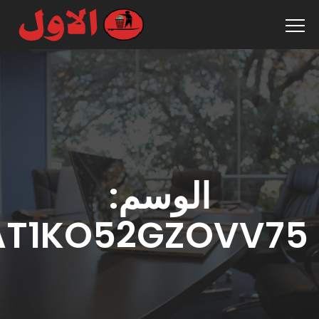
لوسم:
VSNXAT1KO52GZ