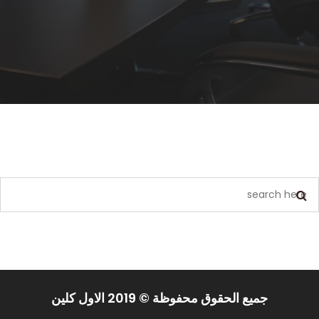
يبدو أننا لا نستطيع العثور على ما تبحث عنه. ربما يمكن أن يساعد البحث.
جميع الحقوق محفوظة © 2019 الاول كلين