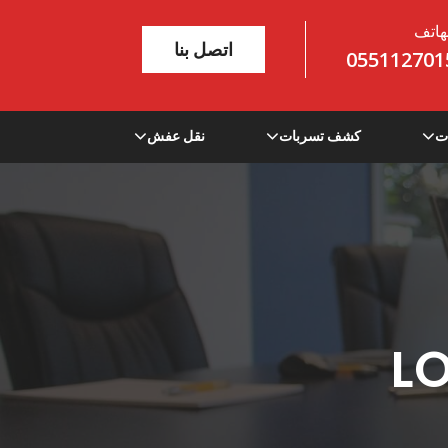
هاتف
اتصل بنا
055112701
ت
كشف تسربات
نقل عفش
L