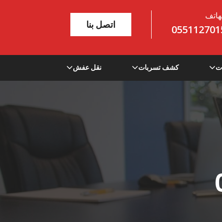
هاتف
اتصل بنا
055112701
ت
كشف تسربات
نقل عفش