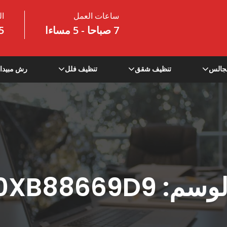
ساعات العمل
ال
7 صباحا - 5 مساءا
5
جالس
تنظيف شقق
تنظيف فلل
رش مبيدا
لوسم:
0XB88669D9