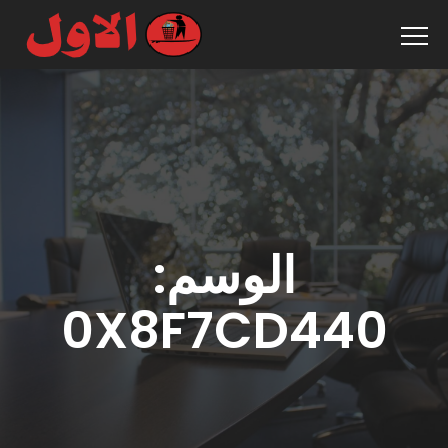
الوسم:
0X8F7CD440