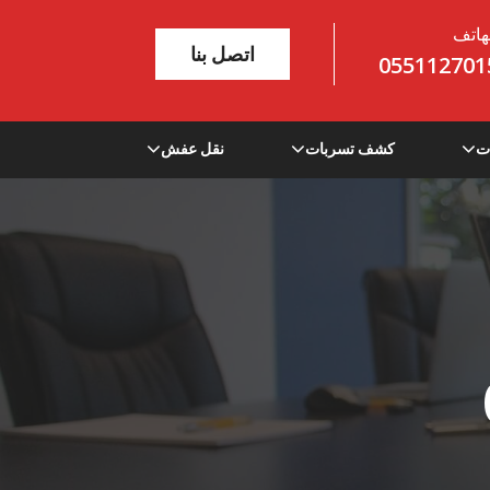
هاتف
اتصل بنا
055112701
ت
كشف تسربات
نقل عفش