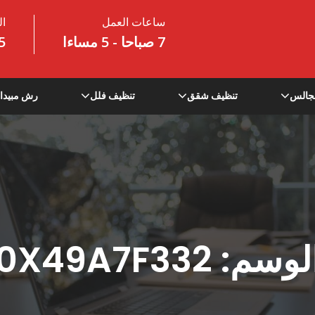
ساعات العمل
ال
7 صباحا - 5 مساءا
5
جالس
تنظيف شقق
تنظيف فلل
رش مبيدا
لوسم:
0X49A7F332