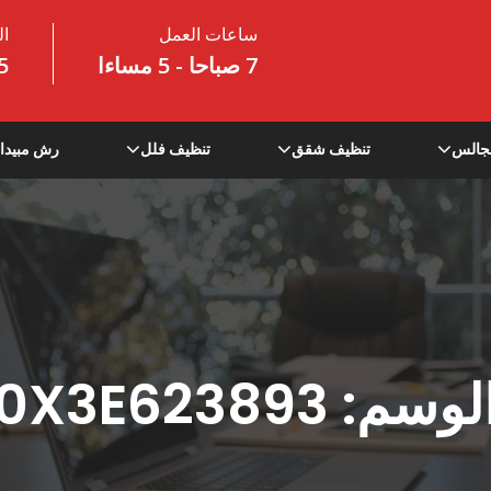
ساعات العمل
ال
7 صباحا - 5 مساءا
5
جالس
تنظيف شقق
تنظيف فلل
رش مبيدا
لوسم:
0X3E623893