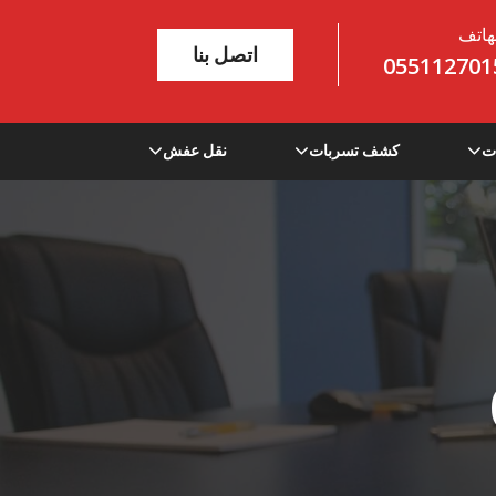
هاتف
اتصل بنا
055112701
ت
كشف تسربات
نقل عفش