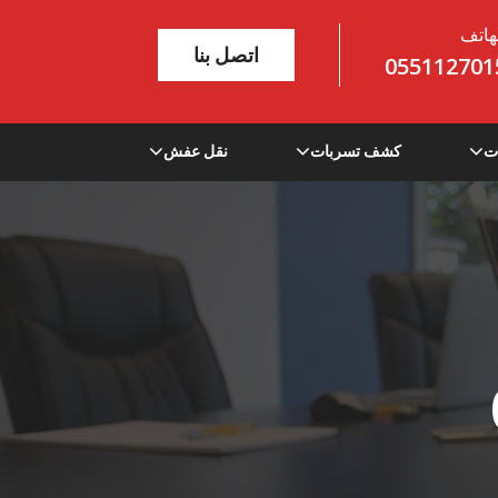
هاتف
اتصل بنا
055112701
ت
كشف تسربات
نقل عفش