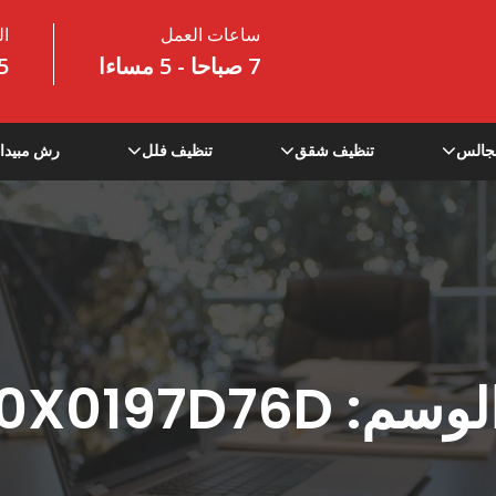
ساعات العمل
ال
7 صباحا - 5 مساءا
5
جالس
تنظيف شقق
تنظيف فلل
رش مبيدا
لوسم:
0X0197D76D