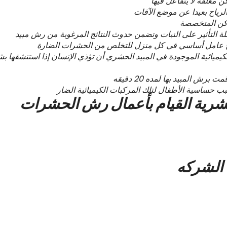
 مغلقه لا يتفاعل فيها
الرياح بعيدا عن موضع الآفات
ماكن المتخصصة
التأثير على النبات وتضمن حدوث النتائج المرغوبة من رش مبيد
بح عامل أساسي في كل منزل للتخلص من الحشرات الضارة
كيميائية الموجودة في المبيد الحشري أن تؤذي الإنسان إذا استنشقها ب
ش المبيد بها لمده 20 دقيقه
سبب حساسية الأطفال لتلك المركبات الكيميائية الضار
ية القيام بأعمال رش الحشرات
من أساليب الرش المتميزة سواء رش أجسام الحشرات من الخارج أو رش ال
 وأحصل على أفضل خدمات فقط من اسعار رش مبيدات بالرياض ؛فالأسعار الم
ا.
 الشركه