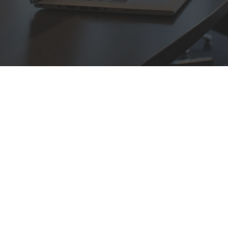
 في مجال رش المبيدات ومكافحة الحشرات
تحاول كثير من السيدات القضاء علي هذه الحشرات برش مبيدات مختلفه
واع الحشرات بكفاءة عالية وتنتهى معاناتك مع الحشرات.
اجل القيام بذلك نستعين بكل الطرق و بكل المبيدات الحشريه التي تجدها بالم
ه من الشركات المتميزه في تقديم الرش وهي شركة رش المبيدات بابها
لن تعانى مرة اخرى من الحشرات
 الاضرار لافرادالاسرة ، ولا تستطيع كثير من السيدات القضاء عليها