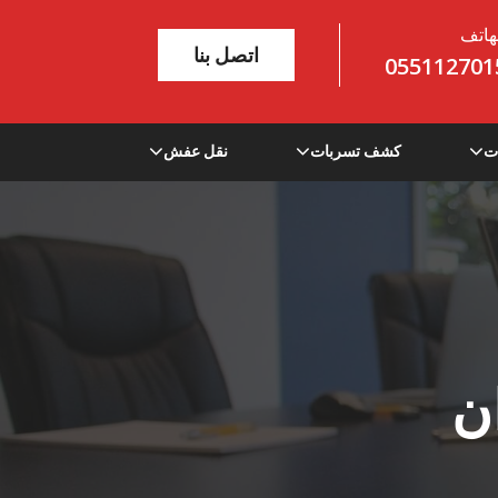
هاتف
اتصل بنا
055112701
ت
كشف تسربات
نقل عفش
ن