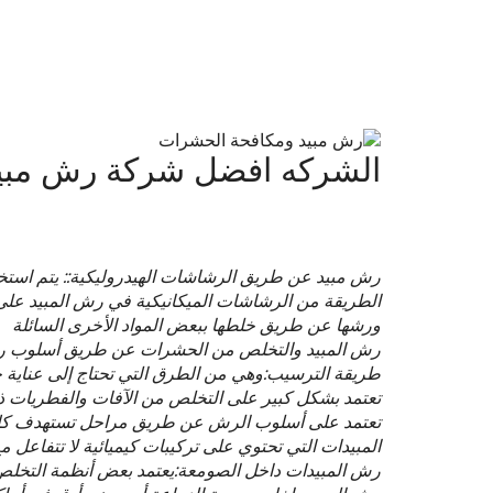
هذه الحشرات بالطرق التقليدية عليكم ان تلجأوا الي افضل
شركة التى تقضي علي كل انواع الحشرات بدون التسبب في اي ا
وتظهر في المنازل الكثير من انواع الحشرات التى تلحق الاضرا
ظهور كثير من القوارض مثل الفئران وهذه الحشرات وغيرها
و تسكن الصراصير داخل مواسير الصرف الصحي والمجارى وال
الشركه افضل شركة رش مبي
ذلك لاستخدامها افضل انواع المبيدات :
المبيدات المختلفة تقوم بشكل أساسي على وجود عناصر كيميائ
رش المبيدات بكل أنواعها المختلفة
رش مبيد عن طريق الرشاشات الهيدروليكية:: يتم استخ
الطريقة من الرشاشات الميكانيكية في رش المبيد على ا
ورشها عن طريق خلطها ببعض المواد الأخرى السائلة
رش المبيد والتخلص من الحشرات عن طريق أسلوب رش
طريقة الترسيب:وهي من الطرق التي تحتاج إلى عناية 
تعتمد بشكل كبير على التخلص من الآفات والفطريات ذات 
تعتمد على أسلوب الرش عن طريق مراحل تستهدف كل
المبيدات التي تحتوي على تركيبات كيميائية لا تتفاعل م
رش المبيدات داخل الصومعة:يعتمد بعض أنظمة التخلص من