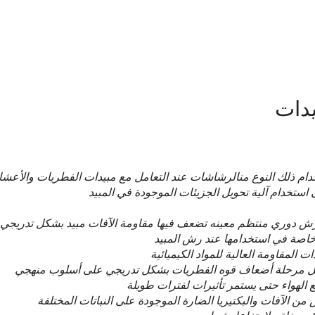
 شركة رش مبيدات ومكافحة الحشرات
ثار او ضرر لافراد الاسرة ودون مغادرة المنزل.
ر البالغة بالمنزل وبالافراد معاومن هذه الحشرات البق والصراصير والنمل الابي
بالوعات
دات
ية في تركيبها وإنتاجها فإن طرق رش المبيد تحتاج إلى وجود إليه ممنهجة ومن
دام ذلك النوع منالرشاشات عند التعامل مع مبيدات الفطريات والأعش
ستخدام آلية تحويل الجزيئات الموجودة في المبيد
 دوري منتظم معينه تضعف فيها مقاومة الآفات مبيد بشكل تدريجي
خاصة في استخدامها عند رش المبيد
المقاومة العالية للمواد الكيميائية
 مرحلة أضعاف قوه الفطريات بشكل تدريجي على أسلوب منهجي
ع الهواء حتى يستمر تأثيرات لفترات طويلة
 الآفات والبكتيريا الضارة الموجودة على النباتات المختلفة