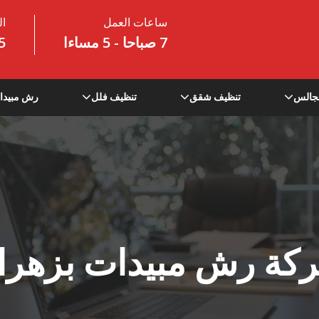
ساعات العمل
ال
7 صباحا - 5 مساءا
5
جالس
تنظيف شقق
تنظيف فلل
رش مبيدا
كة رش مبيدات بزهرا