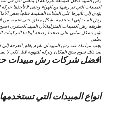
رش المبيد داخل صومعة الزراعة أو بمعني أدق في أماكن
المبيدات التي تم رشها مع الهواء وحتى لا تأخذها حركة 
يؤدي إلى تأثيرها على النباتات السليمة فتلجأ بعض الأ
رش المبيد إلي استخدمه بشكل مغلق حتى تحميه من قلة 
طريقه رش المبيدات المنزلية:لأن المبيد الحشري أص
تؤثر بشكل سلبي على صحتنا وصحة أولادنا التركيبات ال
سلبي
يجب مراعاة عند رش المبيد ان تقوم بغلق الغرفة إلي قمت بر
بعد ذلك تقوم بفتح المكان وتركه للتهوية قبل لكي لا ي
ا
فضل شركات رش مبيدات حشر
تعتمد افضل شركة رش مبيدات حشرية الرياض على مجموعه 
إستهدافاً للجهاز الهضمي أو الجهاز التنفسي.
إنضم إلي شركة رش مبيدات بالرياض الصفوة عزيزي العميل
للجميع هي أهم الأهداف التي تسعى الشركة إلى تحقيقها لعملائه
انواع المبيدات التي تستخدمها
1-مبيدات الحشرات الزاحفه
2-مبيدات الحشرات الطائره
3-مبيدات الحشرات الزراعيه
4-مبيدات الحشرات المنزليه