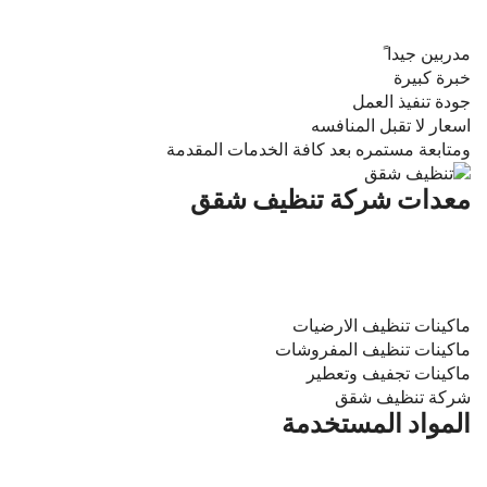
حيث يتميز عمالنا بالتالى
مدربين جيدا ً
خبرة كبيرة
جودة تنفيذ العمل
اسعار لا تقبل المنافسه
ومتابعة مستمره بعد كافة الخدمات المقدمة
معدات شركة تنظيف شقق
بالاضافة الى المعدات الحديثة التى يتم اقتنائها سنويا والسعى لمواكبة
تطور الاجهزه الحديثه لاعطاء افضل النتايج الممكنه ، فلا يمكن اتباع
الاساليب القديمة ونحن فى عام 2018 حيث التطور الرهيب فى كافة
المعدات والادوات التى تعطى افضل النتائج الممكنه
ماكينات تنظيف الارضيات
ماكينات تنظيف المفروشات
ماكينات تجفيف وتعطير
شركة تنظيف شقق
المواد المستخدمة
يتم اختيارها بعنايه للنأكد من مدى فاعليتها وضمان نتائجها لارضاء العميل و
تحقيق العمل المرغوب به