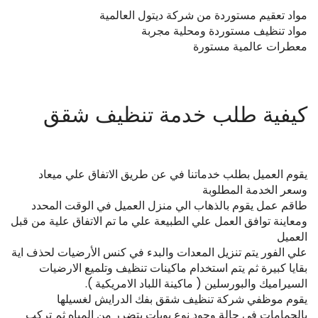
مواد تعقيم مستوردة من شركة ديتول العالمية
مواد تنظيف مستوردة ومحلية مجربة
معطرات عالمية مستورة
حيث نوفر لطلبات تنظيف العمائر الجديدة بالكامل خصومات خاصة تصل
الي ٢٥٪ وذلك لأن العمائر تحتوي علي عدد كبير من الشقق ويتم تنظيفها
بالكامل مع بعضها موفرة التنقل والمواد المستهلكة .
كيفية طلب خدمة تنظيف شقق
هناك بعد الخطوات التى نقوم بها عند طلب اى خدمة تنظيف او تخطيط
العمل و تتم كالاتى
يقوم العميل بطلب خدماتنا في عن طريق الاتفاق علي ميعاد
وسعر الخدمة المطلوبة
طاقم عمل يقوم بالذهاب الي منزل العميل في الوقت المحدد
ومعاينة توافق العمل علي الطبيعة علي ما تم الاتفاق علية من قبل
العميل
علي الفور يتم تنزيل المعدات والبدء في كنس الأرضيات لحذف اية
بقايا كبيرة ثم يتم استخدام ماكينات تنظيف وتلميع الارضيات
السيراميك والبورسلين ( ماكينة اللباد الامريكية ).
يقوم موظفي شركة تنظيف شقق بفك الدرايش لغسيلها
بالحمامات في حالة وجود نوع بويات يتضرر من المياه ثم تركب